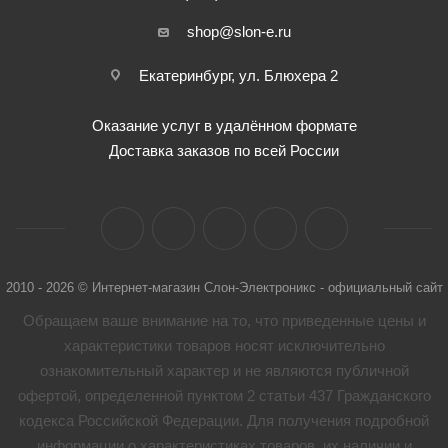
shop@slon-e.ru
Екатеринбург, ул. Блюхера 2
Оказание услуг в удалённом формате
Доставка заказов по всей России
2010 - 2026 © Интернет-магазин Слон-Электроникс - официальный сайт
Обращаем ваше внимание на то, что приведенные цены и
характеристики товaров носят исключительно
ознакомительный характер и не являются публичной
офертой, определенной пунктом 2 статьи 437 Гражданского
кодекса Российской Федерации. Для получения подробной
информации о характеристиках товaров, их наличии и