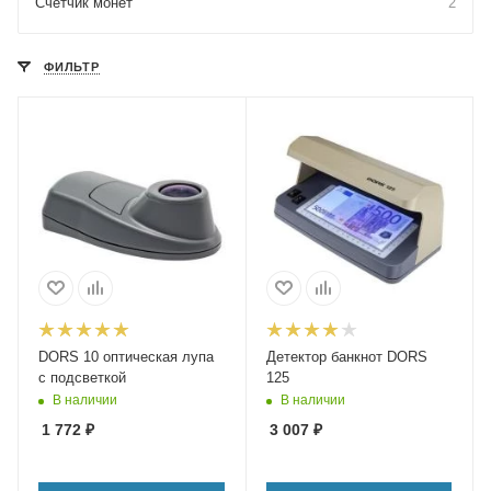
Счетчик монет
2
ФИЛЬТР
DORS 10 оптическая лупа
Детектор банкнот DORS
с подсветкой
125
В наличии
В наличии
1 772
₽
3 007
₽