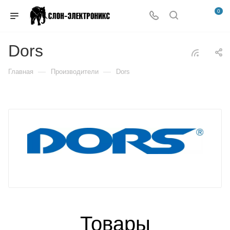
0
Dors
—
—
Главная
Производители
Dors
Товары