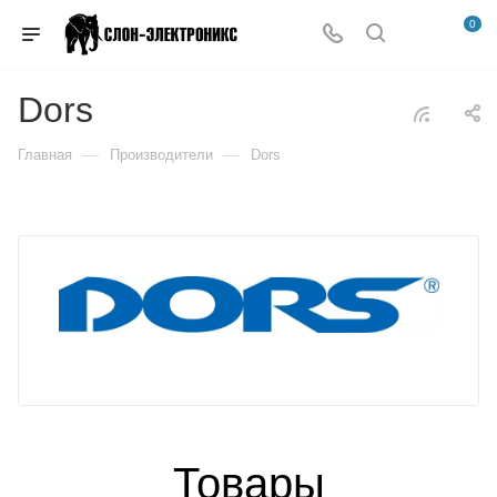
0
Dors
—
—
Главная
Производители
Dors
Товары