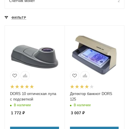
Счетчик монет
2
ФИЛЬТР
DORS 10 оптическая лупа
Детектор банкнот DORS
с подсветкой
125
В наличии
В наличии
1 772
₽
3 007
₽