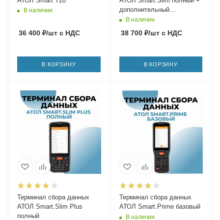
АТОЛ Smart T20
АТОЛ Smart.Slim полный +
дополнительный
В наличии
аккумулятор
В наличии
36 400
₽
/шт
с НДС
38 700
₽
/шт
с НДС
В КОРЗИНУ
В КОРЗИНУ
Терминал сбора данных
Терминал сбора данных
АТОЛ Smart.Slim Plus
АТОЛ Smart.Prime базовый
полный
В наличии