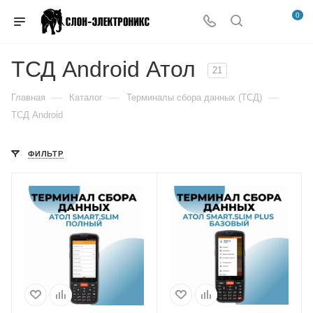
0
ТСД Android Атол
21
—
—
—
Главная
Каталог
Терминалы сбора данных (ТСД)
ТСД Android
ФИЛЬТР