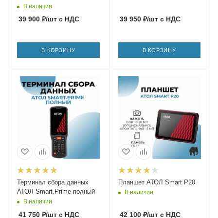
В наличии
39 900
₽
/шт
с НДС
39 950
₽
/шт
с НДС
В КОРЗИНУ
В КОРЗИНУ
Терминал сбора данных
Планшет АТОЛ Smart P20
АТОЛ Smart.Prime полный
В наличии
В наличии
41 750
₽
/шт
с НДС
42 100
₽
/шт
с НДС