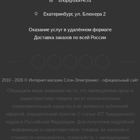
shop@slon-e.ru
Екатеринбург, ул. Блюхера 2
Оказание услуг в удалённом формате
Доставка заказов по всей России
2010 - 2026 © Интернет-магазин Слон-Электроникс - официальный сайт
Обращаем ваше внимание на то, что приведенные цены и
характеристики товaров носят исключительно
ознакомительный характер и не являются публичной
офертой, определенной пунктом 2 статьи 437 Гражданского
кодекса Российской Федерации. Для получения подробной
информации о характеристиках товaров, их наличии и
стоимости связывайтесь, пожалуйста, с менеджерами