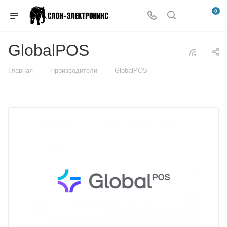
0
GlobalPOS
—
—
Главная
Производители
GlobalPOS