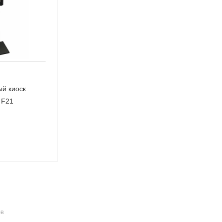
й киоск
 F21
ОВ