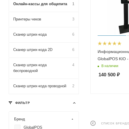
Онлайн-кассы для общепита
1
Принтеры чеков
3
Сканер штрих-кода
6
Сканер штрих-кода 2D
6
Информационны
GlobalPOS KIO -
Сканер штрих-кода
4
В наличии
беспроводной
140 500
₽
Сканер штрих-кода проводной
2
ФИЛЬТР
Бренд
СПИСОК БРЕНД
GlobalPOS