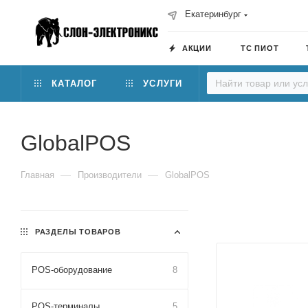
Екатеринбург
АКЦИИ
ТС ПИОТ
КАТАЛОГ
УСЛУГИ
GlobalPOS
—
—
Главная
Производители
GlobalPOS
РАЗДЕЛЫ ТОВАРОВ
POS-оборудование
8
POS-терминалы
5