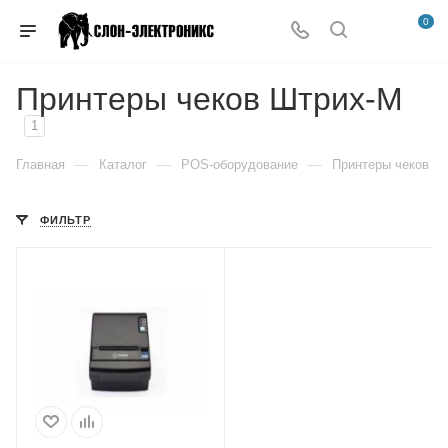
0
Принтеры чеков Штрих-М
1
—
—
—
Главная
Каталог
POS-оборудование
Принтеры чеков
ФИЛЬТР