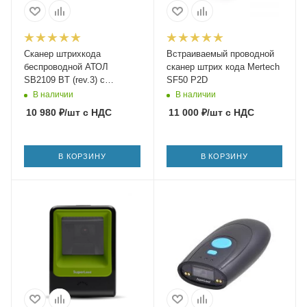
Сканер штрихкода
Встраиваемый проводной
беспроводной АТОЛ
сканер штрих кода Mertech
SB2109 BT (rev.3) c
SF50 P2D
подставкой
В наличии
В наличии
10 980
₽
/шт
с НДС
11 000
₽
/шт
с НДС
В КОРЗИНУ
В КОРЗИНУ