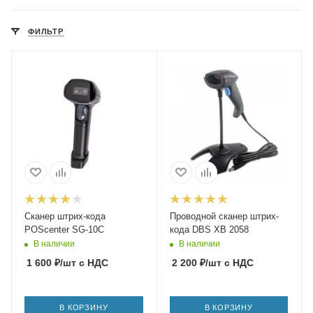
ФИЛЬТР
Сканер штрих-кода
Проводной сканер штрих-
POScenter SG-10C
кода DBS XB 2058
В наличии
В наличии
1 600
₽
/шт
с НДС
2 200
₽
/шт
с НДС
В КОРЗИНУ
В КОРЗИНУ