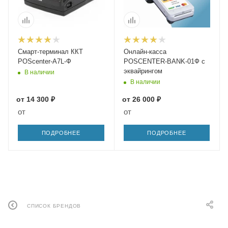
Смарт-терминал ККТ
Онлайн-касса
POScenter-A7L-Ф
POSCENTER-BANK-01Ф с
эквайрингом
В наличии
В наличии
от
14 300 ₽
от
26 000 ₽
от
от
ПОДРОБНЕЕ
ПОДРОБНЕЕ
СПИСОК БРЕНДОВ