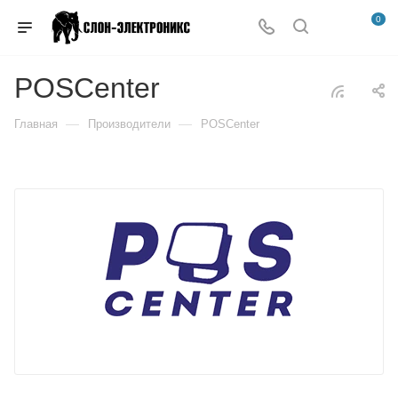
0
POSCenter
—
—
Главная
Производители
POSCenter