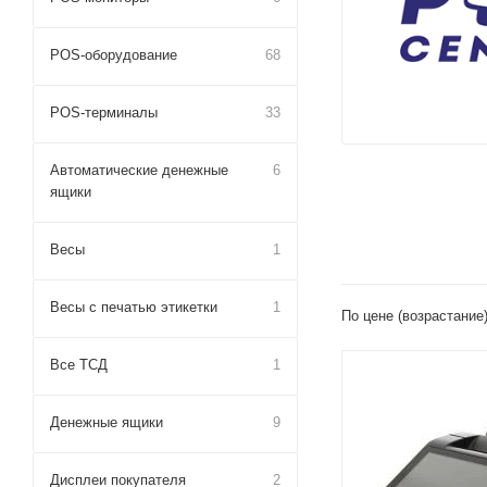
POS-оборудование
68
POS-терминалы
33
Автоматические денежные
6
ящики
Весы
1
Весы с печатью этикетки
1
По цене (возрастание
Все ТСД
1
Денежные ящики
9
Дисплеи покупателя
2