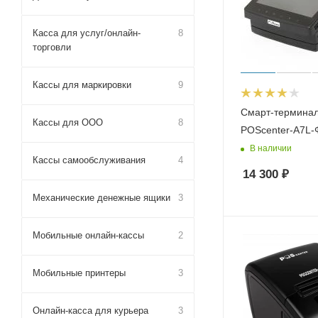
Касса для услуг/онлайн-
8
торговли
Кассы для маркировки
9
Смарт-терминал
Кассы для ООО
8
POScenter-A7L-
В наличии
Кассы самообслуживания
4
14 300
₽
Механические денежные ящики
3
Мобильные онлайн-кассы
2
Мобильные принтеры
3
Онлайн-касса для курьера
3