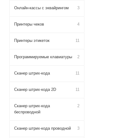
Онлайн-кассы с эквайрингом
3
Принтеры чеков
4
Принтеры этикеток
11
Программируемые клавиатуры
2
Сканер штрих-кода
11
Сканер штрих-кода 2D
11
Сканер штрих-кода
2
беспроводной
Сканер штрих-кода проводной
3