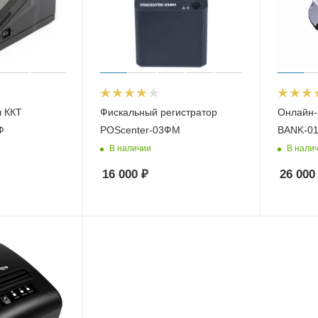
 ККТ
Фискальный регистратор
Онлайн-
Ф
POScenter-03ФМ
BANK-01
В наличии
В нали
16 000
₽
26 000