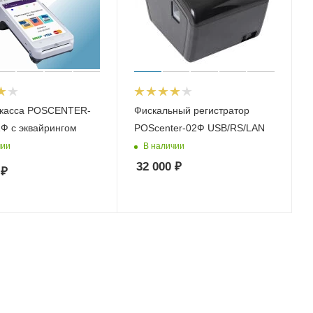
касса POSCENTER-
Фискальный регистратор
Ф с эквайрингом
POScenter-02Ф USB/RS/LAN
чии
В наличии
32 000
₽
₽