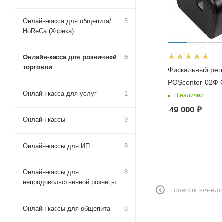
Онлайн-касса для общепита/
5
HoReCa (Хорека)
Онлайн-касса для розничной
5
торговли
Фискальный рег
POScenter-02Ф 
Онлайн-касса для услуг
1
В наличии
49 000
₽
Онлайн-кассы
9
Онлайн-кассы для ИП
8
Онлайн-кассы для
8
непродовольственной розницы
СПИСОК БРЕНД
Онлайн-кассы для общепита
8