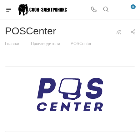
0
POSCenter
—
—
Главная
Производители
POSCenter