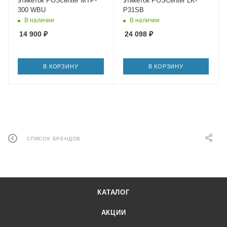
этикеток POScenter MTP-
этикеток POSCenter LK-
300 WBU
P31SB
В наличии
В наличии
14 900
₽
24 098
₽
В КОРЗИНУ
В КОРЗИНУ
СПИСОК БРЕНДОВ
КАТАЛОГ
АКЦИИ