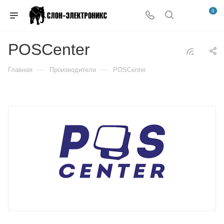
0
POSCenter
—
—
Главная
Производители
POSCenter