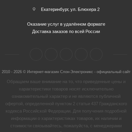
Екатеринбург, ул. Блюхера 2
Оказание услуг в удалённом формате
Доставка заказов по всей России
2010 - 2026 © Интернет-магазин Слон-Электроникс - официальный сайт
Обращаем ваше внимание на то, что приведенные цены и
характеристики товaров носят исключительно
ознакомительный характер и не являются публичной
офертой, определенной пунктом 2 статьи 437 Гражданского
кодекса Российской Федерации. Для получения подробной
информации о характеристиках товaров, их наличии и
стоимости связывайтесь, пожалуйста, с менеджерами