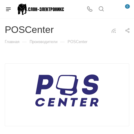
0
POSCenter
—
—
Главная
Производители
POSCenter