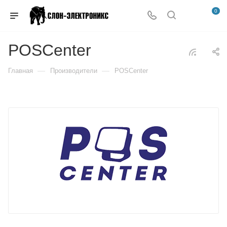
0
POSCenter
—
—
Главная
Производители
POSCenter