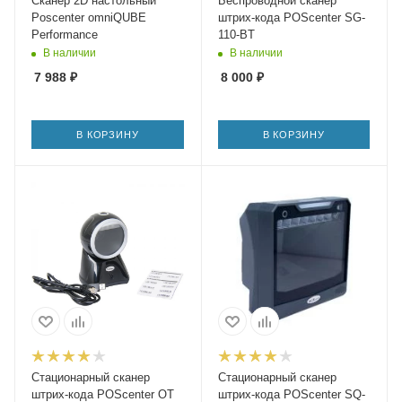
Сканер 2D настольный
Беспроводной сканер
Poscenter omniQUBE
штрих-кода POScenter SG-
Performance
110-BT
В наличии
В наличии
7 988
₽
8 000
₽
В КОРЗИНУ
В КОРЗИНУ
Стационарный сканер
Стационарный сканер
штрих-кода POScenter OT
штрих-кода POScenter SQ-