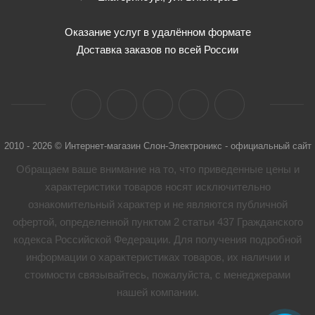
Оказание услуг в удалённом формате
Доставка заказов по всей России
2010 - 2026 © Интернет-магазин Слон-Электроникс - официальный сайт
Обращаем ваше внимание на то, что приведенные цены и
характеристики товaров носят исключительно
ознакомительный характер и не являются публичной
офертой, определенной пунктом 2 статьи 437 Гражданского
кодекса Российской Федерации. Для получения подробной
информации о характеристиках товaров, их наличии и
стоимости связывайтесь, пожалуйста, с менеджерами
нашей компании.