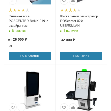
Онлайн-касса
Фискальный регистратор
POSCENTER-BANK-01Ф с
POScenter-02Ф
эквайрингом
USB/RS/LAN
В наличии
В наличии
от
26 000 ₽
32 000
₽
от
ПОДРОБНЕЕ
В КОРЗИНУ