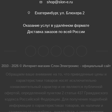
shop@slon-e.ru
Екатеринбург, ул. Блюхера 2
Оказание услуг в удалённом формате
Доставка заказов по всей России
2010 - 2026 © Интернет-магазин Слон-Электроникс - официальный сайт
Обращаем ваше внимание на то, что приведенные цены и
характеристики товaров носят исключительно
ознакомительный характер и не являются публичной
офертой, определенной пунктом 2 статьи 437 Гражданского
кодекса Российской Федерации. Для получения подробной
информации о характеристиках товaров, их наличии и
стоимости связывайтесь, пожалуйста, с менеджерами