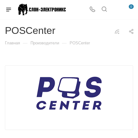
0
POSCenter
—
—
Главная
Производители
POSCenter