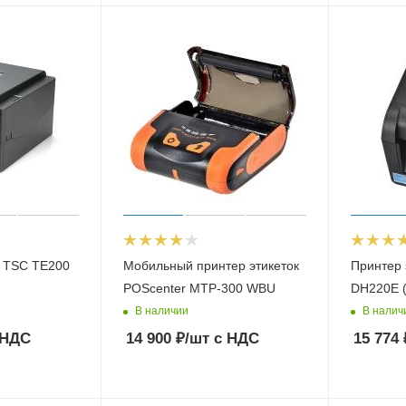
к TSC TE200
Мобильный принтер этикеток
Принтер 
POScenter MTP-300 WBU
DH220E (
В наличии
В налич
 НДС
14 900
₽
/шт
с НДС
15 774