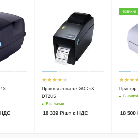
Новинка
E4S
Принтер этикеток GODEX
Принтер 
DT2US
В налич
В наличии
 НДС
18 339
₽
/шт
с НДС
18 500