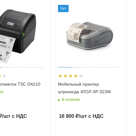
Хит
этикеток TSC DA210
Мобильный принтер
штрихкода АТОЛ XP-323W
ии
В наличии
₽
/шт
с НДС
16 800
₽
/шт
с НДС