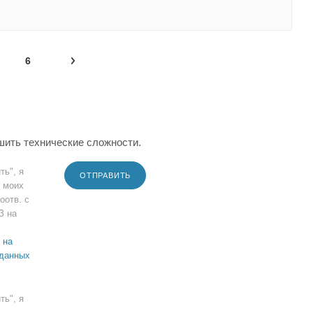
6
шить технические сложности.
ть", я
ОТПРАВИТЬ
 моих
оотв. с
З на
 на
 данных
ть", я