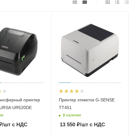
ансферный принтер
Принтер этикеток G-SENSE
к URSA UR520DE
TT451
ии
В наличии
₽
/шт
с НДС
13 550
₽
/шт
с НДС