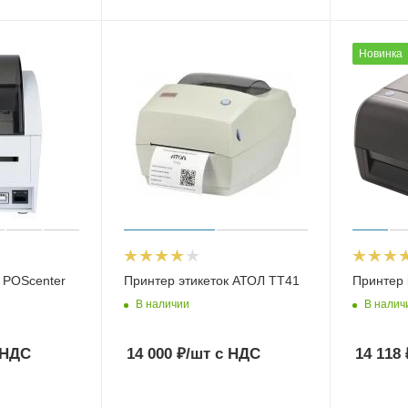
Новинка
 POScenter
Принтер этикеток АТОЛ ТТ41
Принтер 
В наличии
В налич
 НДС
14 000
₽
/шт
с НДС
14 118