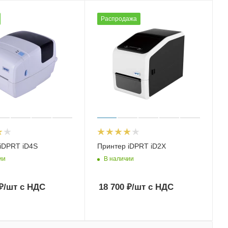
Распродажа
iDPRT iD4S
Принтер iDPRT iD2X
ии
В наличии
₽
/шт
с НДС
18 700
₽
/шт
с НДС