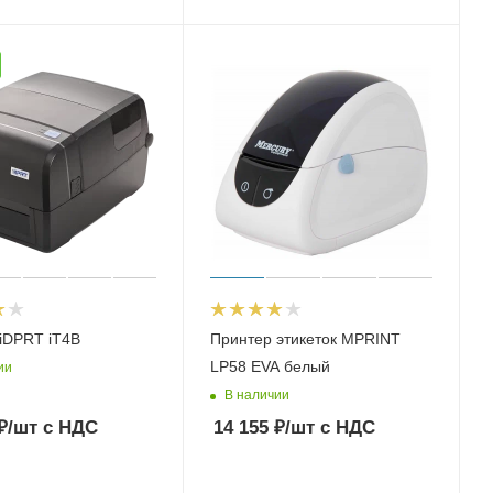
iDPRT iT4B
Принтер этикеток MPRINT
LP58 EVA белый
ии
В наличии
₽
/шт
с НДС
14 155
₽
/шт
с НДС