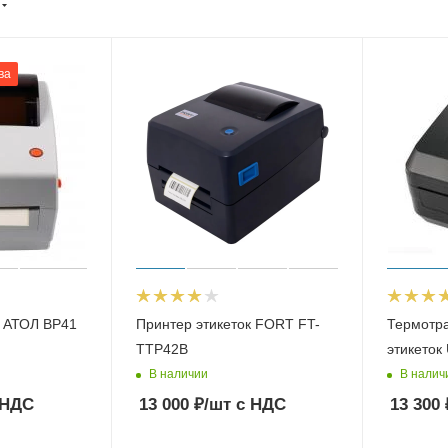
ва
к АТОЛ BP41
Принтер этикеток FORT FT-
Термотр
TTP42B
этикето
В наличии
В налич
 НДС
13 000
₽
/шт
с НДС
13 300