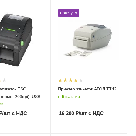
Советуем
этикеток TSC
Принтер этикеток АТОЛ ТТ42
термо, 203dpi), USB
В наличии
ии
₽
/шт
с НДС
16 200
₽
/шт
с НДС