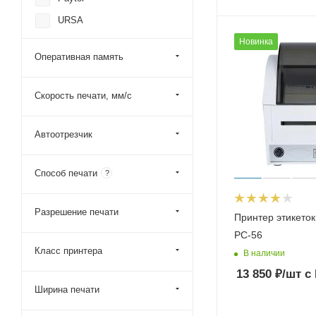
URSA
Новинка
Zebra
Оперативная память
Mertech (Mercury)
FORT Formula Torgovli
Скорость печати, мм/с
SEWOO
Автоотрезчик
Способ печати
?
Разрешение печати
Принтер этикеток
PC-56
Класс принтера
В наличии
13 850
₽
/шт
с
Ширина печати