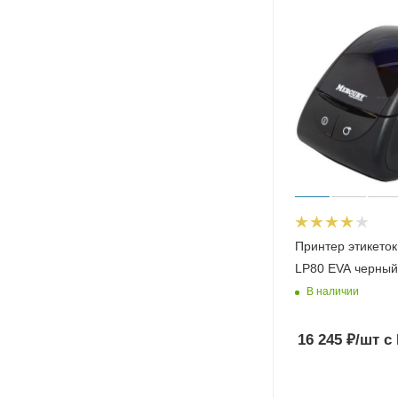
Принтер этикето
LP80 EVA черный
В наличии
16 245
₽
/шт
с