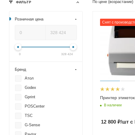
По цене (возрастание)
ФИЛЬТР
Розничная цена
Снят с производст
0
328 424
Бренд
Атол
Godex
Gprint
Принтер этикето
В наличии
POSCenter
TSC
12 800
₽
/шт
с
G-Sense
Paytor