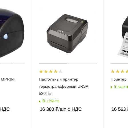
к MPRINT
Настольный принтер
Принтер 
термотрансферный URSA
В налич
520TE
В наличии
 НДС
16 300
₽
/шт
с НДС
16 563